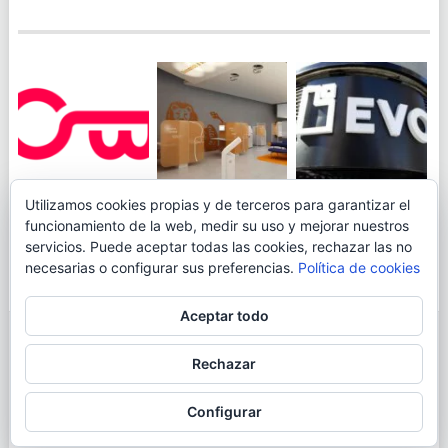
JUEGA AL
EVO BANK
Utilizamos cookies propias y de terceros para garantizar el
ING TOCA SUELO EN
CANICÓDROMO
PERMITIRÁ
funcionamiento de la web, medir su uso y mejorar nuestros
LA RENTABILIDAD
DIGITAL DE
INGRESAR DINERO
servicios. Puede aceptar todas las cookies, rechazar las no
DE SU CUENTA
OPENBANK
DESDE LAS OFICINAS
necesarias o configurar sus preferencias.
Política de cookies
NARANJA: 0,01% TAE
DE CORREOS.
Aceptar todo
© 2026
BLOGAHORRO
.
Rechazar
AVISO LEGAL
CONTACTA CON EL AUTOR
MAPA DE LA WEB
Configurar
MÁS INFORMACIÓN SOBRE LAS COOKIES
POLÍTICA DE COOKIES