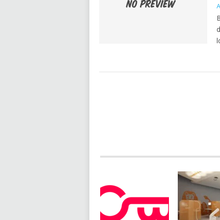
A
B
d
l