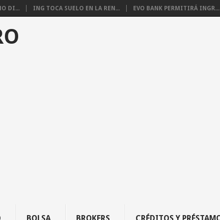
 DI...
ING TOCA SUELO EN LA REN...
EVO BANK PERMITIRÁ INGR...
RO
O
BOLSA
BROKERS
CRÉDITOS Y PRÉSTAM