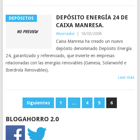
DEPÓSITO ENERGÍA 24 DE
DEPÓSITOS
CAIXA MANRESA.
Ahorrador
|
18/03/2008
Caixa Manresa ha creado un nuevo
depósito denominado Depósito Energía
24, garantizado y referenciado, que invierte en empresas
relacionadas con las energías renovables (Gamesa, Solarworld e
Iberdrola Renovables).
Leer más
PAGINACIÓN
Siguientes
1
…
4
5
6
DE
BLOGAHORRO 2.0
ENTRADAS