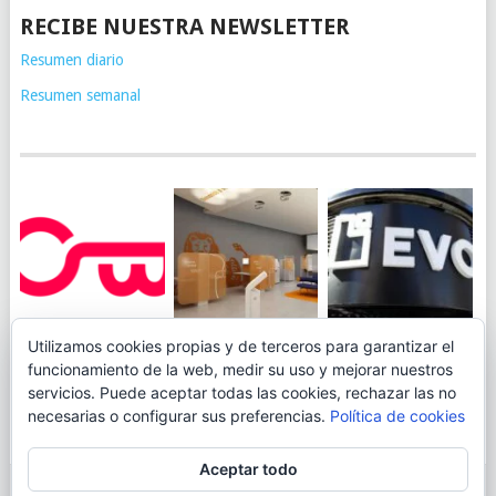
RECIBE NUESTRA NEWSLETTER
Resumen diario
Resumen semanal
JUEGA AL
EVO BANK
Utilizamos cookies propias y de terceros para garantizar el
ING TOCA SUELO EN
CANICÓDROMO
PERMITIRÁ
funcionamiento de la web, medir su uso y mejorar nuestros
LA RENTABILIDAD
DIGITAL DE
INGRESAR DINERO
servicios. Puede aceptar todas las cookies, rechazar las no
DE SU CUENTA
OPENBANK
DESDE LAS OFICINAS
necesarias o configurar sus preferencias.
Política de cookies
NARANJA: 0,01% TAE
DE CORREOS.
Aceptar todo