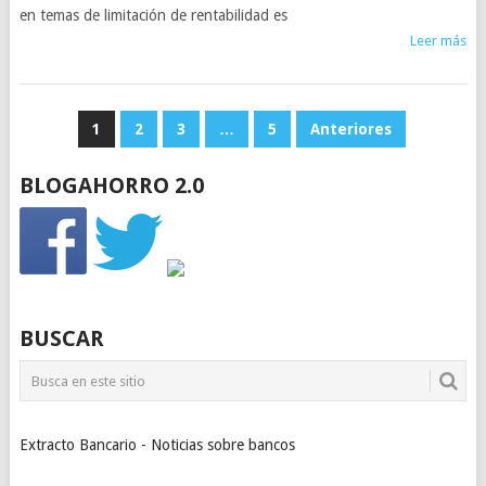
en temas de limitación de rentabilidad es
Leer más
PAGINACIÓN
1
2
3
…
5
Anteriores
DE
BLOGAHORRO 2.0
ENTRADAS
BUSCAR
Extracto Bancario - Noticias sobre bancos