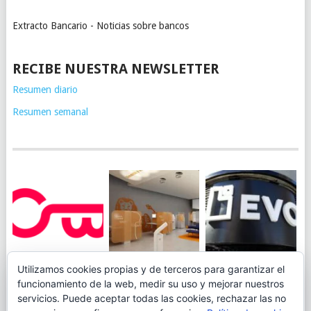
Extracto Bancario - Noticias sobre bancos
RECIBE NUESTRA NEWSLETTER
Resumen diario
Resumen semanal
JUEGA AL
EVO BANK
Utilizamos cookies propias y de terceros para garantizar el
ING TOCA SUELO EN
CANICÓDROMO
PERMITIRÁ
funcionamiento de la web, medir su uso y mejorar nuestros
LA RENTABILIDAD
DIGITAL DE
INGRESAR DINERO
servicios. Puede aceptar todas las cookies, rechazar las no
DE SU CUENTA
OPENBANK
DESDE LAS OFICINAS