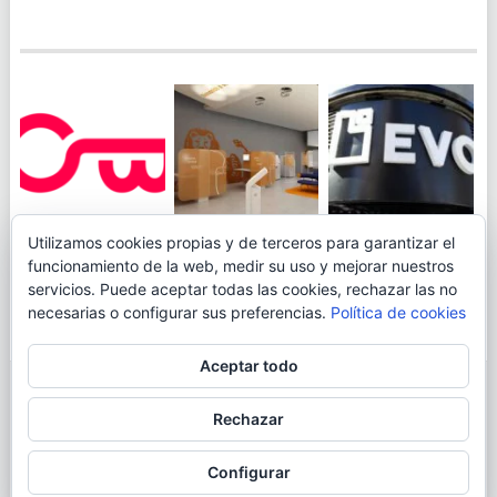
JUEGA AL
EVO BANK
Utilizamos cookies propias y de terceros para garantizar el
ING TOCA SUELO EN
CANICÓDROMO
PERMITIRÁ
funcionamiento de la web, medir su uso y mejorar nuestros
LA RENTABILIDAD
DIGITAL DE
INGRESAR DINERO
servicios. Puede aceptar todas las cookies, rechazar las no
DE SU CUENTA
OPENBANK
DESDE LAS OFICINAS
necesarias o configurar sus preferencias.
Política de cookies
NARANJA: 0,01% TAE
DE CORREOS.
Aceptar todo
© 2026
BLOGAHORRO
.
Rechazar
AVISO LEGAL
CONTACTA CON EL AUTOR
MAPA DE LA WEB
Configurar
MÁS INFORMACIÓN SOBRE LAS COOKIES