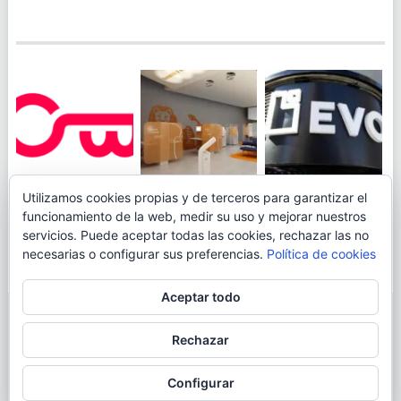
JUEGA AL
EVO BANK
Utilizamos cookies propias y de terceros para garantizar el
ING TOCA SUELO EN
CANICÓDROMO
PERMITIRÁ
funcionamiento de la web, medir su uso y mejorar nuestros
LA RENTABILIDAD
DIGITAL DE
INGRESAR DINERO
servicios. Puede aceptar todas las cookies, rechazar las no
DE SU CUENTA
OPENBANK
DESDE LAS OFICINAS
necesarias o configurar sus preferencias.
Política de cookies
NARANJA: 0,01% TAE
DE CORREOS.
Aceptar todo
© 2026
BLOGAHORRO
.
Rechazar
AVISO LEGAL
CONTACTA CON EL AUTOR
MAPA DE LA WEB
Configurar
MÁS INFORMACIÓN SOBRE LAS COOKIES