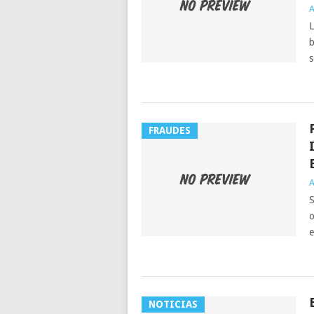
A
L
b
s
FRAUDES
A
S
o
e
NOTICIAS