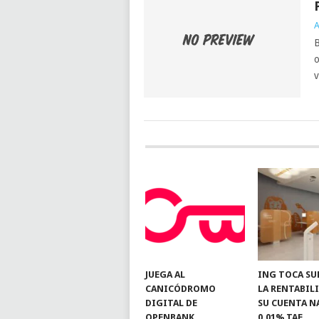
A
B
o
v
JUEGA AL
ING TOCA SU
CANICÓDROMO
LA RENTABIL
DIGITAL DE
SU CUENTA N
OPENBANK
0,01% TAE