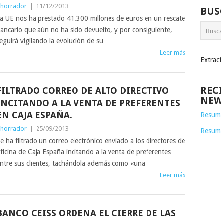
horrador
|
11/12/2013
BUS
a UE nos ha prestado 41.300 millones de euros en un rescate
ancario que aún no ha sido devuelto, y por consiguiente,
eguirá vigilando la evolución de su
Leer más
Extrac
REC
FILTRADO CORREO DE ALTO DIRECTIVO
NEW
INCITANDO A LA VENTA DE PREFERENTES
EN CAJA ESPAÑA.
Resume
horrador
|
25/09/2013
Resum
e ha filtrado un correo electrónico enviado a los directores de
ficina de Caja España incitando a la venta de preferentes
ntre sus clientes, tachándola además como «una
Leer más
BANCO CEISS ORDENA EL CIERRE DE LAS