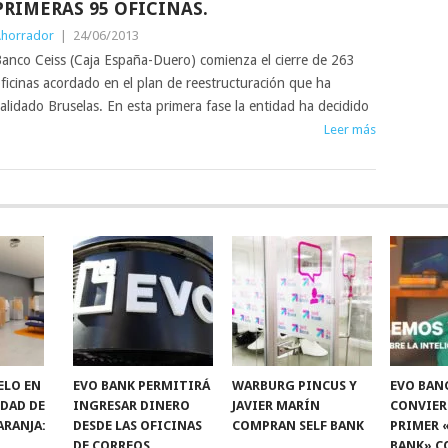
PRIMERAS 95 OFICINAS.
horrador
|
24/06/2013
anco Ceiss (Caja España-Duero) comienza el cierre de 263
ficinas acordado en el plan de reestructuración que ha
alidado Bruselas. En esta primera fase la entidad ha decidido
Leer más
ELO EN
EVO BANK PERMITIRÁ
WARBURG PINCUS Y
EVO BAN
IDAD DE
INGRESAR DINERO
JAVIER MARÍN
CONVIER
ARANJA:
DESDE LAS OFICINAS
COMPRAN SELF BANK
PRIMER 
DE CORREOS.
BANK» C