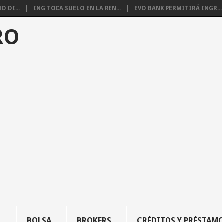
 DI...
ING TOCA SUELO EN LA REN...
EVO BANK PERMITIRÁ INGR...
RO
O
BOLSA
BROKERS
CRÉDITOS Y PRÉSTAM