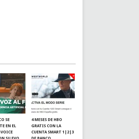
CO SE
4 MESES DE HBO
TE EN EL
GRATIS CON LA
«VOICE
CUENTA SMART 1|2|3
ON SU EVO
DE BANCO