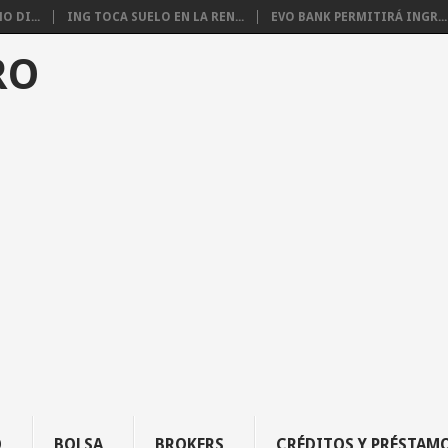
 DI...
ING TOCA SUELO EN LA REN...
EVO BANK PERMITIRÁ INGR...
RO
O
BOLSA
BROKERS
CRÉDITOS Y PRÉSTAM