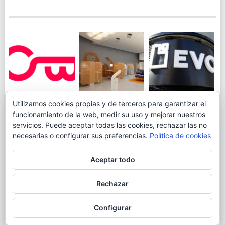
JUEGA AL
EVO BANK
Utilizamos cookies propias y de terceros para garantizar el
ING TOCA SUELO EN
CANICÓDROMO
PERMITIRÁ
funcionamiento de la web, medir su uso y mejorar nuestros
LA RENTABILIDAD
DIGITAL DE
INGRESAR DINERO
servicios. Puede aceptar todas las cookies, rechazar las no
DE SU CUENTA
OPENBANK
DESDE LAS OFICINAS
necesarias o configurar sus preferencias.
Política de cookies
NARANJA: 0,01% TAE
DE CORREOS.
Aceptar todo
© 2026
BLOGAHORRO
.
Rechazar
AVISO LEGAL
CONTACTA CON EL AUTOR
MAPA DE LA WEB
Configurar
MÁS INFORMACIÓN SOBRE LAS COOKIES
POLÍTICA DE COOKIES