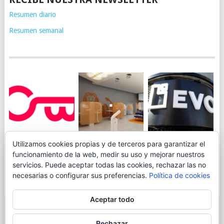
Resumen diario
Resumen semanal
JUEGA AL
EVO BANK
Utilizamos cookies propias y de terceros para garantizar el
ING TOCA SUELO EN
CANICÓDROMO
PERMITIRÁ
funcionamiento de la web, medir su uso y mejorar nuestros
LA RENTABILIDAD
DIGITAL DE
INGRESAR DINERO
servicios. Puede aceptar todas las cookies, rechazar las no
DE SU CUENTA
OPENBANK
DESDE LAS OFICINAS
necesarias o configurar sus preferencias.
Política de cookies
NARANJA: 0,01% TAE
DE CORREOS.
Aceptar todo
© 2026
BLOGAHORRO
.
Rechazar