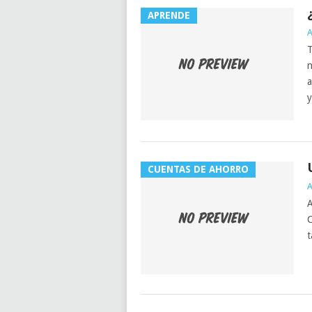
APRENDE
A
T
n
a
y
CUENTAS DE AHORRO
A
A
C
t