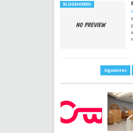
BLOGAHORRO
A
B
p
a
n
PAGINACIÓN
Siguientes
DE
ENTRADAS