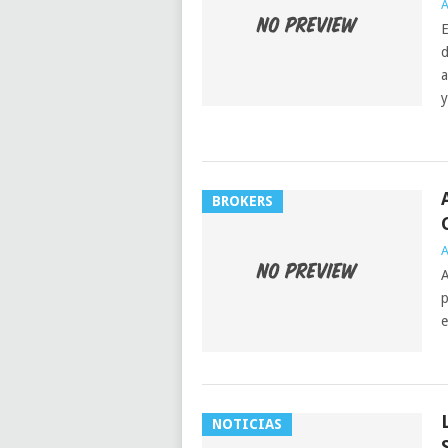
A
E
d
a
y
BROKERS
A
A
p
e
NOTICIAS