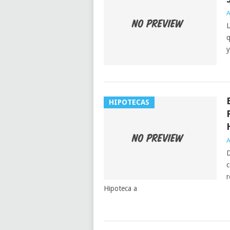
A
L
q
y
HIPOTECAS
A
D
c
r
Hipoteca a