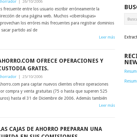
horrador
|
26/10/2006
BUS
s frecuente entre los usuario escribir erróneamente la
irección de una página web. Muchos «ciberokupas»
provechan los erróres más frecuentes para registrar dominios
 sacar partido así de
Extrac
Leer más
REC
AHORRO.COM OFRECE OPERACIONES Y
NEW
CUSTODIA GRATIS.
Resume
horrador
|
25/10/2006
Resum
horro.com para captar nuevos clientes ofrece operaciones
or compra y venta gratuitas (75 o hasta que superen 525
uros) hasta el 31 de Diciembre de 2006. Además también
Leer más
LAS CAJAS DE AHORRO PREPARAN UNA
SUBIDA EN SUS COMISIONES.