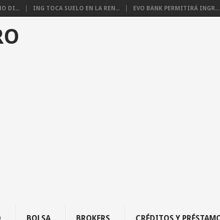
 DI...
ING TOCA SUELO EN LA REN...
EVO BANK PERMITIRÁ INGR...
RO
O
BOLSA
BROKERS
CRÉDITOS Y PRÉSTAM