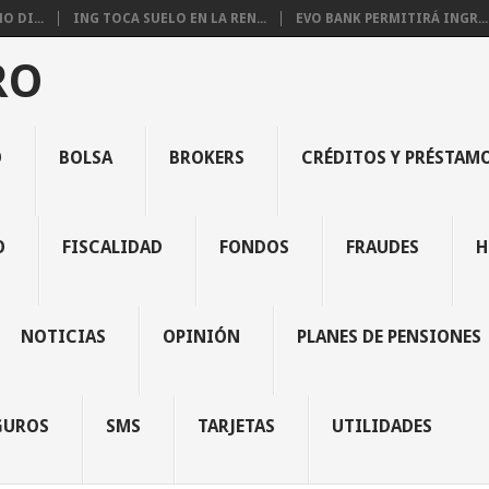
 DI...
ING TOCA SUELO EN LA REN...
EVO BANK PERMITIRÁ INGR...
RO
O
BOLSA
BROKERS
CRÉDITOS Y PRÉSTAM
O
FISCALIDAD
FONDOS
FRAUDES
H
NOTICIAS
OPINIÓN
PLANES DE PENSIONES
GUROS
SMS
TARJETAS
UTILIDADES