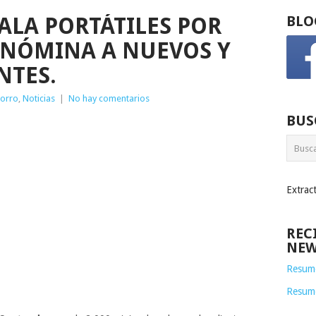
LA PORTÁTILES POR
BLO
 NÓMINA A NUEVOS Y
NTES.
horro
,
Noticias
|
No hay comentarios
BUS
Extrac
REC
NEW
Resume
Resum